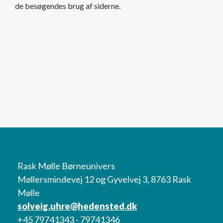
de besøgendes brug af siderne.
Rask Mølle Børneunivers
Møllersmindevej 12 og Gyvelvej 3, 8763 Rask
Mølle
solveig.uhre@hedensted.dk
+45 79741343 - 79741346