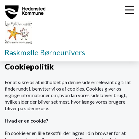
G
Raskmølle Børneunivers
å
t
Cookiepolitik
i
l
For at sikre os at indholdet på denne side er relevant og til at
h
finde rundt i, benytter vi os af cookies. Cookies giver os
o
vigtige informationer om, hvordan vores side bliver brugt,
v
hvilke sider der bliver set mest, hvor længe vores brugere
e
bliver på siderne osv.
d
i
Hvad er en cookie?
n
d
En cookie er en lille tekstfil, der lagres i din browser for at
h