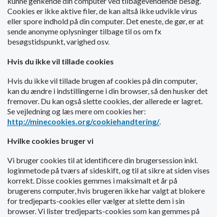
kunne genkende din computer ved tilbagevendende besøg.
o
Cookies er ikke aktive filer, de kan altså ikke udvikle virus
l
eller spore indhold på din computer. Det eneste, de gør, er at
d
sende anonyme oplysninger tilbage til os om fx
e
besøgstidspunkt, varighed osv.
t
Hvis du ikke vil tillade cookies
Hvis du ikke vil tillade brugen af cookies på din computer,
kan du ændre i indstillingerne i din browser, så den husker det
fremover. Du kan også slette cookies, der allerede er lagret.
Se vejledning og læs mere om cookies her:
http://minecookies.org/cookiehandtering/
.
Hvilke cookies bruger vi
Vi bruger cookies til at identificere din brugersession inkl.
loginmetode på tværs af sideskift, og til at sikre at siden vises
korrekt. Disse cookies gemmes i maksimalt et år på
brugerens computer, hvis brugeren ikke har valgt at blokere
for tredjeparts-cookies eller vælger at slette dem i sin
browser. Vi lister tredjeparts-cookies som kan gemmes på