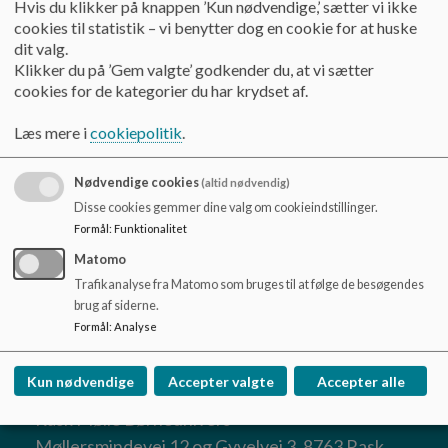
eller blot har spørgsmål som forældre, kan I ringe til
FOLAs
Hvis du klikker på knappen ’Kun nødvendige,’ sætter vi ikke
o
forældretelefon
og få personlig sparring – især når
cookies til statistik – vi benytter dog en cookie for at huske
l
samarbejdet i dagtilbuddet er udfordret, eller I står i et
dit valg.
d
dilemma.
Klikker du på ’Gem valgte’ godkender du, at vi sætter
e
cookies for de kategorier du har krydset af.
t
FOLA lytter, skaber overblik og vejleder jer videre – med
respekt for både jer og samarbejdet med institutionen.
Læs mere i
cookiepolitik
.
📞 Ring på
73 70 73 79
– ingen spørgsmål er for små!
Nødvendige cookies
(altid nødvendig)
Er du i tvivl om noget, så tag endelig kontakt – FOLA hjælper
Disse cookies gemmer dine valg om cookieindstillinger.
jer godt videre.
Formål
:
Funktionalitet
Matomo
Trafikanalyse fra Matomo som bruges til at følge de besøgendes
Hjemmeside:
Forside - FOLA - Forældrenes
brug af siderne.
Landsorganisation
Formål
:
Analyse
Kun nødvendige
Accepter valgte
Accepter alle
Rask Mølle Børneunivers
Møllersmindevej 12 og Gyvelvej 3, 8763 Rask