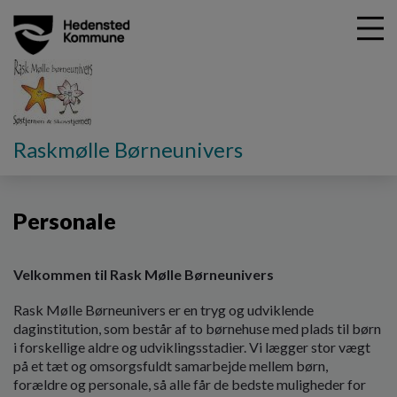
G
Raskmølle Børneunivers
å
Vores Dagtilbud
Personale
t
i
Personale
l
h
o
v
Velkommen til Rask Mølle Børneunivers
e
Rask Mølle Børneunivers er en tryg og udviklende
d
daginstitution, som består af to børnehuse med plads til børn
i
i forskellige aldre og udviklingsstadier. Vi lægger stor vægt
n
på et tæt og omsorgsfuldt samarbejde mellem børn,
d
forældre og personale, så alle får de bedste muligheder for
h