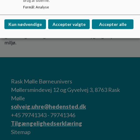
brug af siderne.
daginstitutionsleder og pædagogisk leder, som sammen
Formål
:
Analyse
arbejder for at sikre høj kvalitet og gode rammer for både
børn og medarbejdere.
Kun nødvendige
Accepter valgte
Accepter alle
Hos os møder du et engageret og kompetent team, som
glæder sig til at tage imod dit barn i et trygt og inspirerende
miljø.
Rask Mølle Børneunivers
Møllersmindevej 12 og Gyvelvej 3, 8763 Rask
Mølle
solveig.uhre@hedensted.dk
+45 79741343 - 79741346
Tilgængelighedserklæring
Sitemap