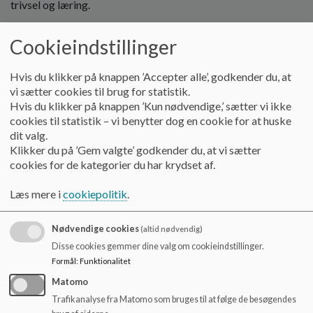
trivsel og læring.
o
l
I vores vuggestuegruppe er vi 11 engagerede medarbejdere,
d
Cookieindstillinger
som består af pædagoger, pædagogiske assistenter og
e
pædagogmedhjælpere. Vuggestuen er et varmt og trygt sted,
t
Hvis du klikker på knappen ’Accepter alle’, godkender du, at
hvor de mindste børn bliver mødt med nærvær og faglig
vi sætter cookies til brug for statistik.
omsorg.
Hvis du klikker på knappen ’Kun nødvendige,’ sætter vi ikke
I børnehavegrupperne, fordelt på de to børnehuse, arbejder
cookies til statistik – vi benytter dog en cookie for at huske
13 dygtige medarbejdere – ligeledes pædagoger,
dit valg.
pædagogiske assistenter og pædagogmedhjælpere – som
Klikker du på ’Gem valgte’ godkender du, at vi sætter
alle har fokus på at skabe leg, læring og fællesskab i
cookies for de kategorier du har krydset af.
børnehøjde.
Læs mere i
cookiepolitik
.
I vores køkken har vi en kostansvarlig og en husassistent, der
sammen sikrer, at alle børn får nærende og velsmagende
Nødvendige cookies
(altid nødvendig)
måltider hver dag.
Disse cookies gemmer dine valg om cookieindstillinger.
Formål
:
Funktionalitet
Vi har også en pædagogisk vejleder tilknyttet, som støtter op
om børn og personale, så alle får den hjælp, de har brug for.
Matomo
Trafikanalyse fra Matomo som bruges til at følge de besøgendes
Ledelsen i Rask Mølle Børneunivers består af