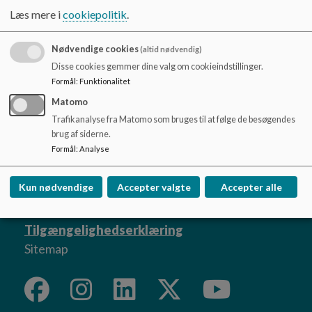
o
Læs mere i
cookiepolitik
.
l
d
Bestyrelsesprincipper
e
Nødvendige cookies
(altid nødvendig)
t
Disse cookies gemmer dine valg om cookieindstillinger.
Formål
:
Funktionalitet
Matomo
Trafikanalyse fra Matomo som bruges til at følge de besøgendes
Rask Mølle Børneunivers
brug af siderne.
Formål
:
Analyse
Møllersmindevej 12 og Gyvelvej 3, 8763 Rask
Mølle
Kun nødvendige
Accepter valgte
Accepter alle
solveig.uhre@hedensted.dk
+45 79741343 - 79741346
Tilgængelighedserklæring
Sitemap