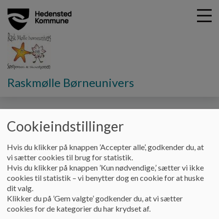
G
Raskmølle Børneunivers
å
Forældrebestyrelsen
Forretningsorden
t
i
Forretningsorden og
l
Cookieindstillinger
h
bestyrelsesprincipper
o
Hvis du klikker på knappen ’Accepter alle’, godkender du, at
v
vi sætter cookies til brug for statistik.
e
Hvis du klikker på knappen ’Kun nødvendige,’ sætter vi ikke
Her finder I forretningsorden og bestyrelsesprincipper for
d
cookies til statistik – vi benytter dog en cookie for at huske
forældrebestyrelsen i Rask Mølle Børneunivers.
i
dit valg.
n
Klikker du på ’Gem valgte’ godkender du, at vi sætter
Dokumenter
d
cookies for de kategorier du har krydset af.
h
Forretningsorden