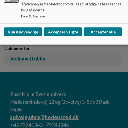
I vores velkomstfolder, som du finder herunder, kan du
Trafikanalyse fra Matomo som bruges til at følge de besøgendes
læse mere om os.
brug af siderne.
Har du spørgsmål – eller har du lyst til at se vores hverdag
Formål
:
Analyse
tæt på –
er du altid velkommen til at kontakte os og få en
rundvisning.
Kun nødvendige
Accepter valgte
Accepter alle
Vi glæder os til at møde dig!
Dokumenter
Velkomstfolder
Rask Mølle Børneunivers
Møllersmindevej 12 og Gyvelvej 3, 8763 Rask
Mølle
solveig.uhre@hedensted.dk
+45 79741343 - 79741346