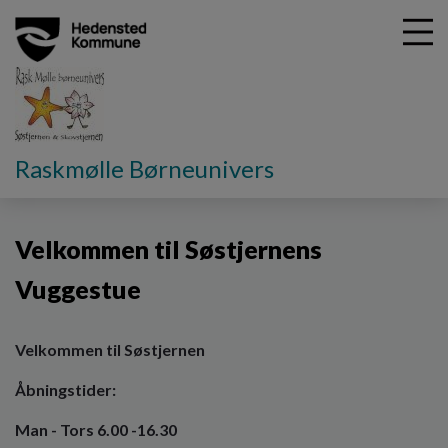
G
Raskmølle Børneunivers
å
Vores Dagtilbud
Velkommen til Søstjernens Vuggestue
t
i
Velkommen til Søstjernens
l
h
Vuggestue
o
v
e
Velkommen til Søstjernen
d
i
Åbningstider:
n
d
Man - Tors 6.00 -16.30
h