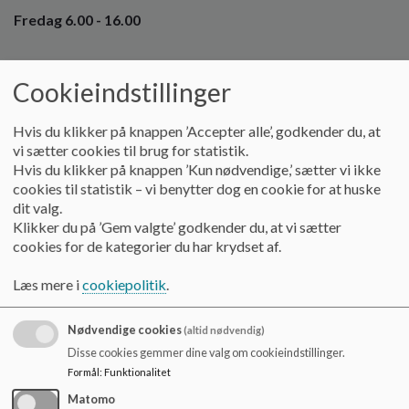
o
Fredag 6.00 - 16.00
l
d
e
t
Cookieindstillinger
Velkommen til Vuggestuen i Rask Mølle Børneunivers
I hjertet af Rask Mølle finder du vores vuggestue – en del af
Hvis du klikker på knappen ’Accepter alle’, godkender du, at
Rask Mølle Børneunivers – hvor hverdagen er fyldt med
vi sætter cookies til brug for statistik.
nærvær, leg og fællesskab. Her har vi tre stuer, 39 dejlige
Hvis du klikker på knappen ’Kun nødvendige,’ sætter vi ikke
børn og 11 engagerede voksne, som hver dag arbejder for at
cookies til statistik – vi benytter dog en cookie for at huske
skabe trygge, udviklende rammer for de mindste.
dit valg.
Klikker du på ’Gem valgte’ godkender du, at vi sætter
Vi elsker at være ude i naturen, hvor vi leger, undersøger og
cookies for de kategorier du har krydset af.
oplever årets gang med alle sanser. Inde skaber vi kreative og
stimulerende miljøer, hvor børnene kan udtrykke sig, være
Læs mere i
cookiepolitik
.
nysgerrige og øve sig i at være en del af fællesskabet.
Nødvendige cookies
(altid nødvendig)
Hver dag har fokus på trivsel, leg og læring – og vi lægger
Disse cookies gemmer dine valg om cookieindstillinger.
stor vægt på, at alle børn føler sig set, hørt og mødt med
Formål
:
Funktionalitet
omsorg og anerkendelse.
Matomo