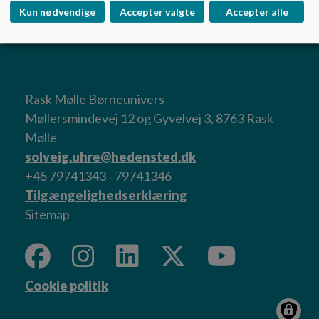
Søstjernen 2026
Kun nødvendige
Accepter valgte
Accepter alle
Rask Mølle Børneunivers
Møllersmindevej 12 og Gyvelvej 3, 8763 Rask
Mølle
solveig.uhre@hedensted.dk
+45 79741343 - 79741346
Tilgængelighedserklæring
Sitemap
Cookie politik