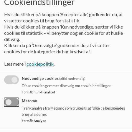
Cookieindstillinger
o
l
Søstjernen 2022
Hvis du klikker på knappen ’Accepter alle’, godkender du, at
d
vi sætter cookies til brug for statistik.
e
Hvis du klikker på knappen ’Kun nødvendige,’ sætter vi ikke
t
Skovstjernen 2024
cookies til statistik – vi benytter dog en cookie for at huske
dit valg.
Klikker du på ’Gem valgte’ godkender du, at vi sætter
cookies for de kategorier du har krydset af.
Søstjernen 2024
Læs mere i
cookiepolitik
.
Skovstjernen 2025
Nødvendige cookies
(altid nødvendig)
Disse cookies gemmer dine valg om cookieindstillinger.
Formål
:
Funktionalitet
Søstjernen 2025
Matomo
Trafikanalyse fra Matomo som bruges til at følge de besøgendes
Skovstjernen 2026
brug af siderne.
Formål
:
Analyse